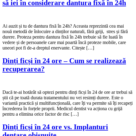
să iei în considerare dantura fixă în 24h
Ai auzit și tu de dantura fixă în 24h? Aceasta reprezintă cea mai
nouă metodă de înlocuire a dinților naturali, fără griji, stres și fără
durere. Proteza pentru dantura fixă în 24h trebuie să fie luată în
vedere și de persoanele care mai poartă încă proteze mobile, care
uneori pot fi de-a dreptul enervante. Citește […]
Dinți ficși în 24 ore – Cum se realizează
recuperarea?
Dacă te-ai hotărât să optezi pentru dinți ficși în 24 de ore ar trebui să
știi că pe toată durata tratamentului nu vei resimți durere. Este o
variantă practică și multifuncțională, care îți va permite să îți recapeți
încrederea în forțele proprii. Medicul dentist va acționa cu grijă
pentru a elimina orice factor de risc […]
Dinți ficși în 24 ore vs. Implanturi
dentare obișnuite