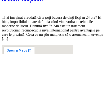
Ți-ai imaginat vreodată că te poți bucura de dinți ficși în 24 ore? Ei
bine, imposibilul nu are definiția când vine vorba de tehnicile
moderne de lucru. Dantură fixă în 24h este un tratament
revoluționar, recunoscut la nivel internațional pentru avantajele pe
care le prezintă. Ceea ce nu știu mulți este că o asemenea intervenție
[…]