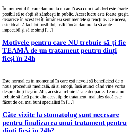
În momentul în care dantura ta nu arată așa cum ți-ai dori este foarte
posibil să te abții să zâmbești în public. Acest lucru este foarte greșit,
deoarece în acest fel îți înfrânezi sentimentele și reacțiile. De aceea,
este ideal să faci tot posibilul, astfel încât dantura ta să arate
impecabil și să te simți […]
Motivele pentru care NU trebuie să-ți fie
TEAMĂ de un tratament pentru dinți
ficși în 24h
Este normal ca în momentul în care ești nevoit să beneficiezi de o
nouă procedură medicală, să ai emoții, însă atunci când vine vorba
despre dinți ficși în 24h, acestea trebuie lăsate deoparte. Teama nu
trebuie să facă parte din acest tip de tratament, mai ales dacă este
făcut de cei mai buni specialiști în […]
Câte vizite la stomatolog sunt necesare
pentru finalizarea unui tratament pentru
dinți ficși în 24h?